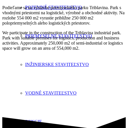
POZEMNÉ STAVITEĽSTVO
Podieľame sa na výstavbe priemyselného parku Triblavina. Park s
vhodnými priestormi na logistické, výrobné a obchodné aktivity. Na
rozlohe 554 000 m2 vyrastie približne 250 000 m2
polopriemyselných alebo logistických priestorov.
We participate in the construction of the Triblavina industrial park.
PRIEMYSELNÉ STAVITEĽSTVO
Park with suitable premises for logistics, production and business
activities. Approximately 250,000 m2 of semi-industrial or logistics
space will grow on an area of 554,000 m2.
INŽINIERSKE STAVITEĽSTVO
VODNÉ STAVITEĽSTVO
REFERENCIE