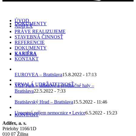
ÚVOD
DOKUMENTY
ADIFEX
PRÁVE REALIZUJEME
STAVEBNÁ ČINNOSŤ
REFERENCIE
DOKUMENTY
KARIÉRA
KARIÉRA
KONTAKT
EUROVEA – Bratislava
15.8.2022 - 17:13
TRVALÁ UDRŽATEĽNOSŤ
VGP Park – skladové a produkčné haly –
Bratislava
22.5.2022 - 7:33
Bratislavský Hrad – Bratislava
15.5.2022 - 11:46
Urgentný príjem nemocnice ▪ Levice
6.5.2022 - 15:23
KONTAKT
Adifex, a. s.
Prielohy 1166/1D
010 07 Žilina