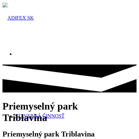
ADIFEX
Priemyselný park
Triblavina
STAVEBNÁ ČINNOSŤ
Priemyselný park Triblavina